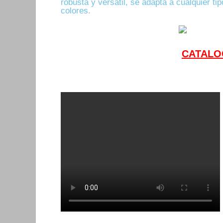
robusta y versátil, se adapta a cualquier t
colores.
CATALO