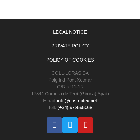
LEGAL NOTICE
PRIVATE POLICY
POLICY OF COOKIES
COLL-LORAS SA
Polg Ind Pont Xetmar
C/B nº 11-13
17844 Cornella de Terri (Girona) Spain
Email:
info@cosmotex.net
Telf:
(+34) 972595068