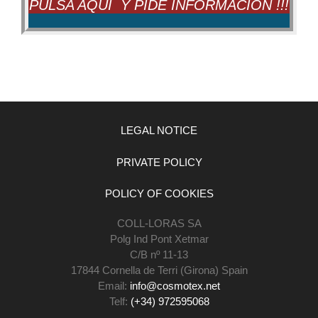
PULSA AQUÍ Y PIDE INFORMACION !!!
LEGAL NOTICE
PRIVATE POLICY
POLICY OF COOKIES
COLL-LORAS SA
Polg Ind Pont Xetmar
C/B nº 11-13
17844 Cornella de Terri (Girona) Spain
Email:
info@cosmotex.net
Telf:
(+34) 972595068