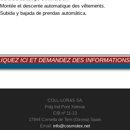
Montée et descente automatique des vêtements.
Subida y bajada de prendas automática.
IQUEZ ICI ET DEMANDEZ DES INFORMATIONS 
COLL-LORAS SA
Polg Ind Pont Xetmar
C/B nº 11-13
17844 Cornella de Terri (Girona) Spain
Email:
info@cosmotex.net