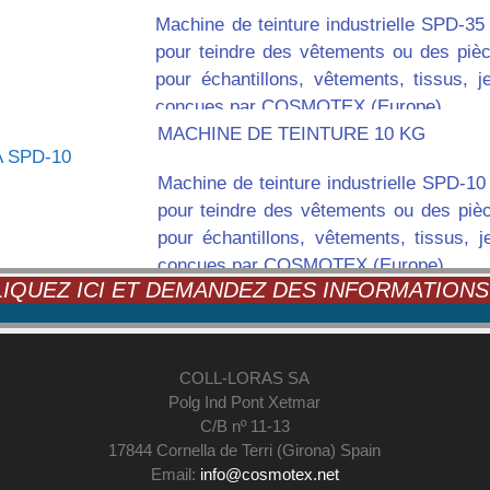
Machine de teinture industrielle SPD-35
pour teindre des vêtements ou des piè
pour échantillons, vêtements, tissus, 
conçues par COSMOTEX (Europe)
MACHINE DE TEINTURE 10 KG
Machine de teinture industrielle SPD-10
pour teindre des vêtements ou des piè
pour échantillons, vêtements, tissus, 
conçues par COSMOTEX (Europe)
IQUEZ ICI ET DEMANDEZ DES INFORMATIONS 
COLL-LORAS SA
Polg Ind Pont Xetmar
C/B nº 11-13
17844 Cornella de Terri (Girona) Spain
Email:
info@cosmotex.net